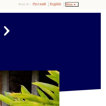
Also in:
More
Pусский
English