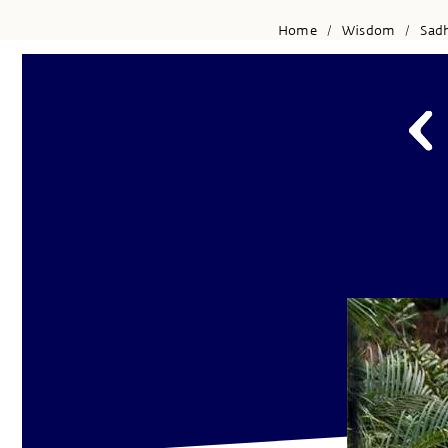
Home
Wisdom
Sad
/
/