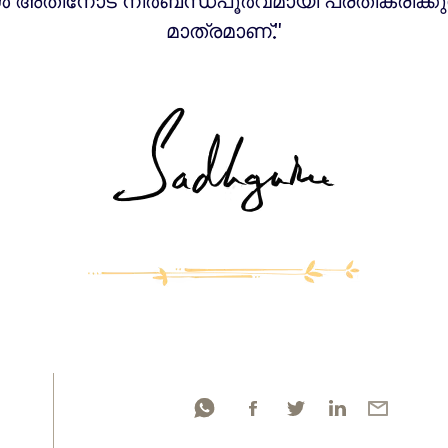
ൾ അതിനോട് നിർബന്ധപൂർവമായി പ്രതികരിക്കുമ
മാത്രമാണ്."