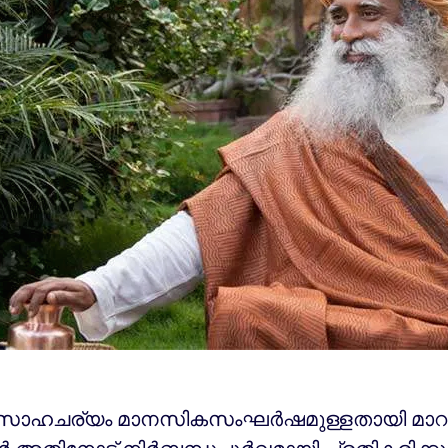
 സാഹചര്യം മാനസികസംഘർഷമുള്ളതായി മാറുന