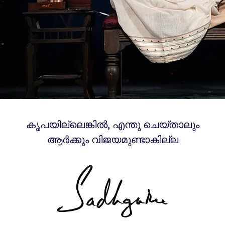
കൃപയില്ലെങ്കിൽ, എന്തു ചെയ്താലും
ആർക്കും വിജയമുണ്ടാകില്ല