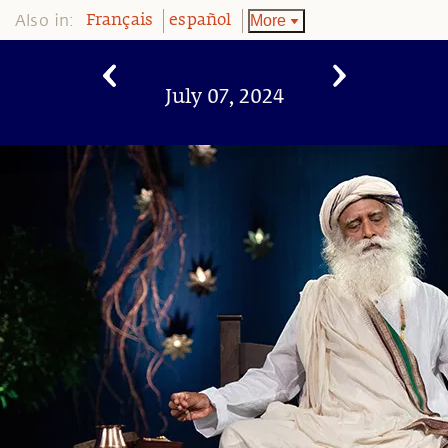
Also in:
More
Français
español
July 07, 2024