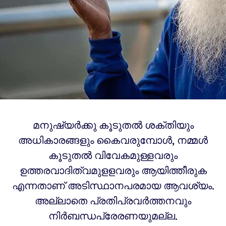
മനുഷ്യർക്കു കൂടുതൽ ശക്തിയും
അധികാരങ്ങളും കൈവരുമ്പോള്‍, നമ്മൾ
കൂടുതൽ വിവേകമുള്ളവരും
ഉത്തരവാദിത്വമുളളവരും ആയിത്തീരുക
എന്നതാണ് അടിസ്ഥാനപരമായ ആവശ്യം.
അല്ലാതെ പ്രതിപ്രവർത്തനവും
നിർബന്ധപ്രേരണയുമല്ല.