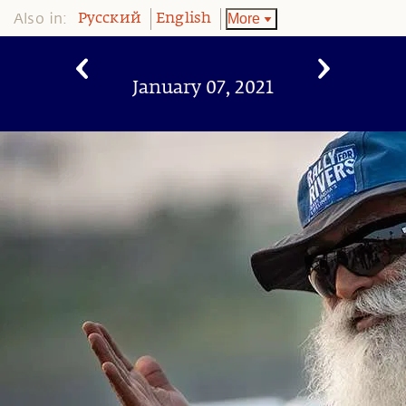
Also in:
More
Pусский
English
January 07, 2021