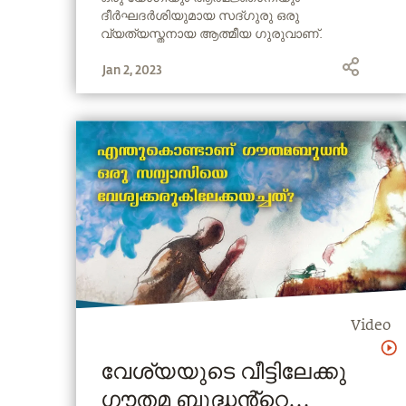
ദീര്‍ഘദര്‍ശിയുമായ സദ്ഗുരു ഒരു
വ്യത്യസ്തനായ ആത്മീയ ഗുരുവാണ്.
ആഴമേറിയ ജ്ഞാനവും പ്രായോഗികതയും
Jan 2, 2023
തുടിക്കുന്ന അദ്ദേഹത്തിന്‍റെ ജീവിതം യോഗ
നമ്മുടെ കാലഘട്ടത്തില്‍ വളരെ പ്രസക്തമായ
ഒരു ശാസ്ത്രമാണെന്നതിന്‍റെ ഒരു
ഓര്‍മ്മപ്പെടുത്തലാണ്.
Video
വേശ്യയുടെ വീട്ടിലേക്കു
ഗൗതമ ബുദ്ധൻ്റെ