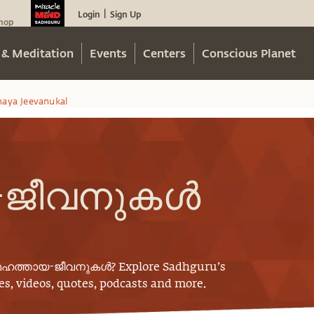
Login
Sign Up
|
hop
 & Meditation
Events
Centers
Conscious Planet
aya Jeevanukal
-ജീവനുകൾ
മഹത്തായ-ജീവനുകൾ
? Explore Sadhguru’s
s, videos, quotes, podcasts and more.