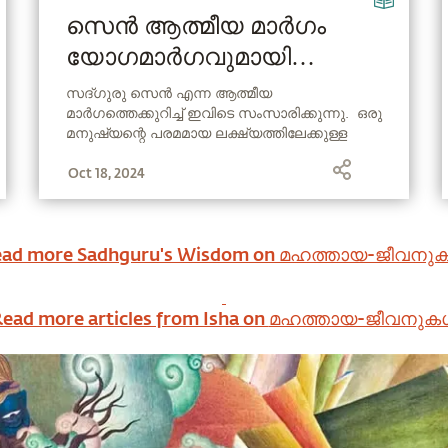
സെൻ ആത്മീയ മാർഗം
യോഗമാർഗവുമായി
ബന്ധപ്പെട്ടിരിക്കുന്നതെങ്ങനെ?
സദ്ഗുരു സെൻ എന്ന ആത്മീയ
മാർഗത്തെക്കുറിച്ച് ഇവിടെ സംസാരിക്കുന്നു. ഒരു
മനുഷ്യന്റെ പരമമായ ലക്ഷ്യത്തിലേക്കുള്ള
ഫലപ്രദ മാർഗമായി സെൻ എങ്ങനെ
Oct 18, 2024
രൂപാന്തരപ്പെട്ടു എന്നും അദ്ദേഹം
വിശദീകരിക്കുന്നു.
ad more Sadhguru's Wisdom on
മഹത്തായ-ജീവനു
ead more articles from Isha on
മഹത്തായ-ജീവനുക