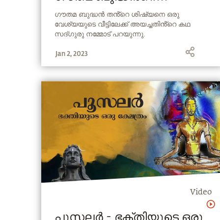
ശിഷ്യനെ അയച്ചതിൻ്റെ
ഗൗതമ ബുദ്ധൻ തൻ്റെ ശിഷ്യനെ ഒരു
വേശ്യയുടെ വീട്ടിലേക്ക് അയച്ചതിൻ്റെ കഥ
കാരണം ? | Why Gautama
സദ്ഗുരു നമ്മോട് പറയുന്നു.
Buddha Sent Monk to a
Jan 2, 2023
Prostitute
Video
പൂസലര്‍ - ഭക്തിയുടെ ഒരു