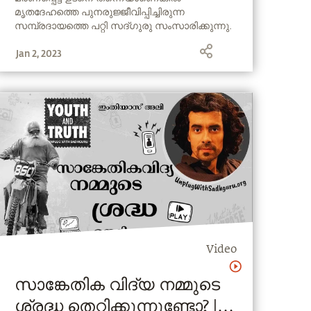
മൃതദേഹത്തെ പുനരുജ്ജീവിപ്പിച്ചിരുന്ന
Malayalam | Occult and
സമ്പ്രദായത്തെ പറ്റി സദ്ഗുരു സംസാരിക്കുന്നു.
Mysticism Ep- 4
സൂര്യ സ്പർശം എന്നറിയപ്പെട്ടിരുന്ന ഈ
Jan 2, 2023
പ്രക്രിയയെ തന്ത്രാ എങ്ങനെയാണു
ഉപയോഗിച്ചിരുന്നതെന്നും അദ്ദേഹം
വ്യക്തമാക്കുന്നു.
Video
സാങ്കേതിക വിദ്യ നമ്മുടെ
ശ്രദ്ധ തെറ്റിക്കുന്നുണ്ടോ? |