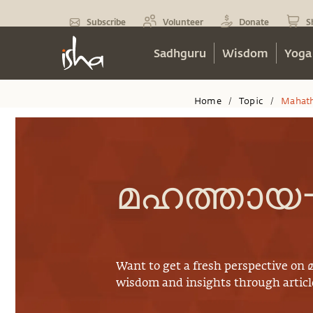
Subscribe
Volunteer
Donate
S
Sadhguru
Wisdom
Yoga
Home
Topic
Mahath
/
/
മഹത്തായ
Want to get a fresh perspective on
wisdom and insights through article