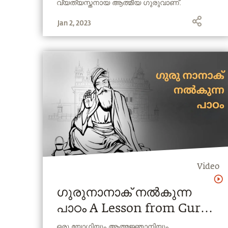
വ്യത്യസ്തനായ ആത്മീയ ഗുരുവാണ്.
ആഴമേറിയ ജ്ഞാനവും പ്രായോഗികതയും
Jan 2, 2023
തുടിക്കുന്ന അദ്ദേഹത്തിന്‍റെ ജീവിതം യോഗ
നമ്മുടെ കാലഘട്ടത്തില്‍ വളരെ പ്രസക്തമായ
ഒരു ശാസ്ത്രമാണെന്നതിന്‍റെ ഒരു
ഓര്‍മ്മപ്പെടുത്തലാണ്.
Video
ഗുരുനാനാക് നൽകുന്ന
പാഠം A Lesson from Guru
Nanak
ഒരു യോഗിയും ആത്മജ്ഞാനിയും