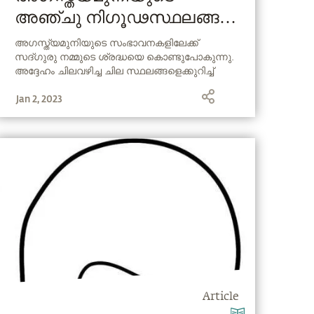
അഞ്ചു നിഗൂഢസ്ഥലങ്ങൾ
5 Mystical Spaces of
അഗസ്ത്യമുനിയുടെ സംഭാവനകളിലേക്ക്
സദ്ഗുരു നമ്മുടെ ശ്രദ്ധയെ കൊണ്ടുപോകുന്നു.
Agastya, The Great Indian
അദ്ദേഹം ചിലവഴിച്ച ചില സ്ഥലങ്ങളെക്കുറിച്ച്
Sage
സദ്ഗുരു സംസാരിക്കുന്നു
Jan 2, 2023
Article