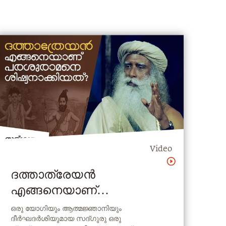
Video
ദത്താത്രേയൻ
എങ്ങനെയാണ്
പരശുരാമനെ തൻ്റെ
ഒരു യോഗിയും ആത്മജ്ഞാനിയും
ദീര്‍ഘദര്‍ശിയുമായ സദ്ഗുരു ഒരു
ശിഷ്യനാക്കിയത്? How