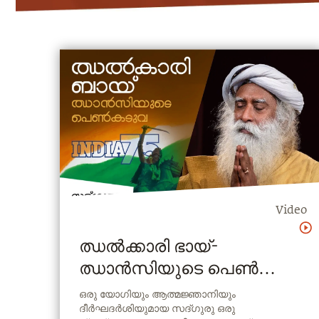
Video
ഝൽക്കാരി ഭായ്-
ഝാൻസിയുടെ പെൺ
കടുവ ഇന്ത്യ @75
ഒരു യോഗിയും ആത്മജ്ഞാനിയും
ദീര്‍ഘദര്‍ശിയുമായ സദ്ഗുരു ഒരു