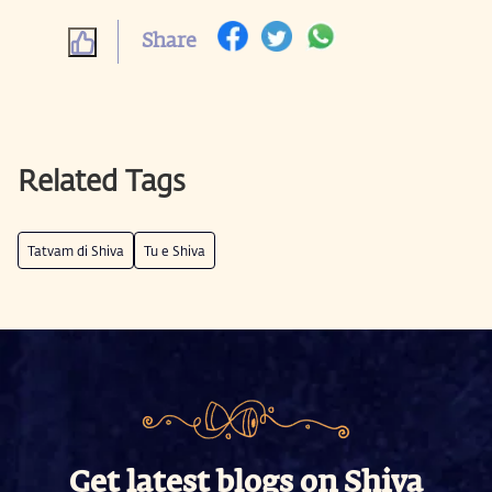
Share
Related Tags
Tatvam di Shiva
Tu e Shiva
Get latest blogs on Shiva