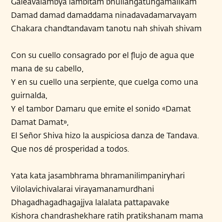
Galeavalambya lambitam bhullangatungamalikam
Damad damad damaddama ninadavadamarvayam
Chakara chandtandavam tanotu nah shivah shivam
Con su cuello consagrado por el flujo de agua que
mana de su cabello,
Y en su cuello una serpiente, que cuelga como una
guirnalda,
Y el tambor Damaru que emite el sonido «Damat
Damat Damat»,
El Señor Shiva hizo la auspiciosa danza de Tandava.
Que nos dé prosperidad a todos.
Yata kata jasambhrama bhramanilimpaniryhari
Vilolavichivalarai virayamanamurdhani
Dhagadhagadhagajjva lalalata pattapavake
Kishora chandrashekhare ratih pratikshanam mama