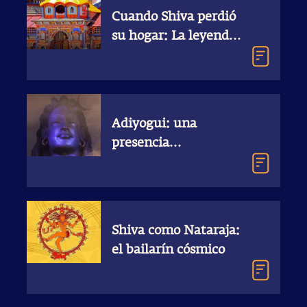
Cuando Shiva perdió
su hogar: La leyenda
de Badrinath
Adiyogui: una
presencia
emblemática
Shiva como Nataraja:
el bailarín cósmico