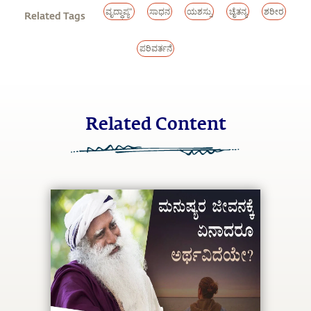
ವೃದ್ಧಾಪ್ಯ"
ಸಾಧನ
ಯಶಸ್ಸು
ಚೈತನ್ಯ
ಶರೀರ
Related Tags
ಪರಿವರ್ತನೆ
Related Content