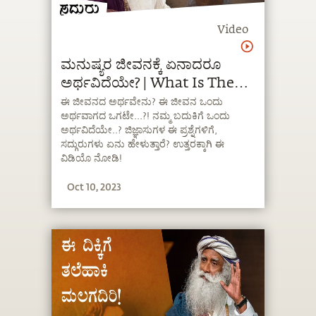
Video
ಮನುಷ್ಯರ ಜೀವನಕ್ಕೆ ಏನಾದರೂ
ಅರ್ಥವಿದೆಯೇ? | What Is The
Meaning Of Life? |
ಈ ಜೀವನದ ಅರ್ಥವೇನು? ಈ ಜೀವನ ಒಂದು
ಅರ್ಥವಾಗದ ಒಗಟೇ...?! ನಮ್ಮ ಬದುಕಿಗೆ ಒಂದು
Sadhguru Kannada
ಅರ್ಥವಿದೆಯೇ..? ಜಿಜ್ಞಾಸುಗಳ ಈ ಪ್ರಶ್ನೆಗಳಿಗೆ,
ಸದ್ಗುರುಗಳು ಏನು ಹೇಳುತ್ತಾರೆ? ಉತ್ತರಕ್ಕಾಗಿ ಈ
ವಿಡಿಯೊ ನೋಡಿ!
Oct 10, 2023