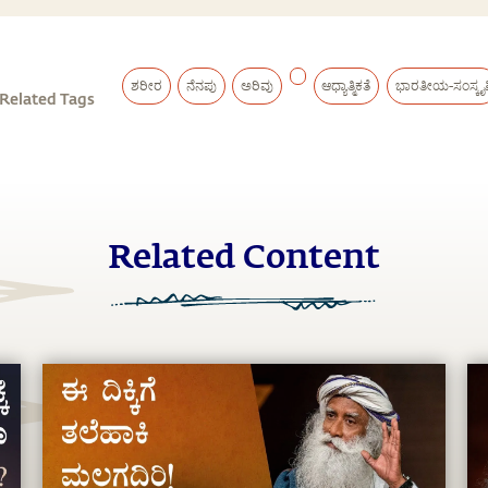
ಶರೀರ
ನೆನಪು
ಅರಿವು
ಆಧ್ಯಾತ್ಮಿಕತೆ
ಭಾರತೀಯ-ಸಂಸ್ಕೃತ
Related Tags
Related Content