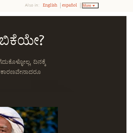
Also in:
More
English
español
ಬಿಕೆಯೇ?
ುಕೊಳ್ಳೋಲ್ಲ, ದಿನಕ್ಕೆ
ಥವಾ ಕಾರಣವೇನಾದರೂ