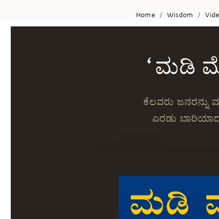
Home
Wisdom
Vid
/
/
‘ಮಡಿ ಮ
ಕೆಲವರು ಜನರನ್ನು ಮುಟ
ಎರಡು ಬಾರಿಯಾದರೂ