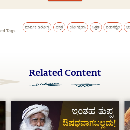
ಮಾನಸಿಕ ಅರೋಗ್ಯ
ಖಿನ್ನತೆ
ಯೋಗಕ್ಷೇಮ
ಒತ್ತಡ
ಜೀವನಶೈಲಿ
ಭಾ
ted Tags
Related Content