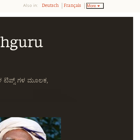
Also in:
More
Deutsch
Français
Sadhguru
 ಟಿಪ್ಸ್ ಗಳ ಮೂಲಕ,