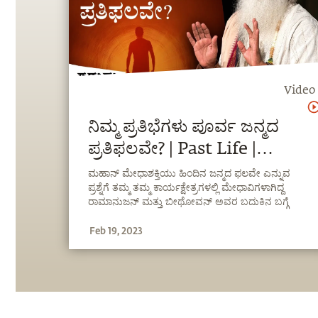
Video
ನಿಮ್ಮ ಪ್ರತಿಭೆಗಳು ಪೂರ್ವ ಜನ್ಮದ
ಪ್ರತಿಫಲವೇ? | Past Life |
Sadhguru Kannada
ಮಹಾನ್ ಮೇಧಾಶಕ್ತಿಯು ಹಿಂದಿನ ಜನ್ಮದ ಫಲವೇ ಎನ್ನುವ
ಪ್ರಶ್ನೆಗೆ‌ ತಮ್ಮ ತಮ್ಮ ಕಾರ್ಯಕ್ಷೇತ್ರಗಳಲ್ಲಿ ಮೇಧಾವಿಗಳಾಗಿದ್ದ
ರಾಮಾನುಜನ್ ಮತ್ತು ಬೀಥೋವನ್ ಅವರ ಬದುಕಿನ ಬಗ್ಗೆ
ವಿವರಿಸುವುದರ ಮೂಲಕ ಸದ್ಗುರುಗಳು ಉತ್ತರಿಸುತ್ತಾರೆ.
Feb 19, 2023