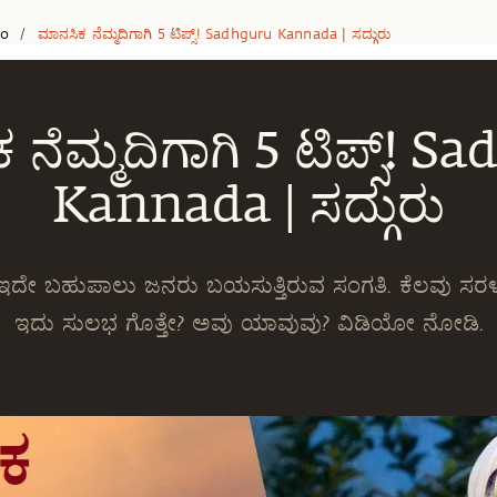
eo
ಮಾನಸಿಕ ನೆಮ್ಮದಿಗಾಗಿ 5 ಟಿಪ್ಸ್! Sadhguru Kannada | ಸದ್ಗುರು
/
ನೆಮ್ಮದಿಗಾಗಿ 5 ಟಿಪ್ಸ್! 
Kannada | ಸದ್ಗುರು
- ಇದೇ ಬಹುಪಾಲು ಜನರು ಬಯಸುತ್ತಿರುವ ಸಂಗತಿ. ಕೆಲವು ಸರಳ
ಇದು ಸುಲಭ ಗೊತ್ತೇ? ಅವು ಯಾವುವು? ವಿಡಿಯೋ ನೋಡಿ.