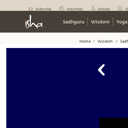
Subscribe
Volunteer
Donate
S
Sadhguru
Wisdom
Yoga
Home
Wisdom
Sad
/
/