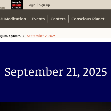
Login
Sign Up
|
hop
 & Meditation
Events
Centers
Conscious Planet
hguru Quotes
September 21 2025
/
September 21, 2025