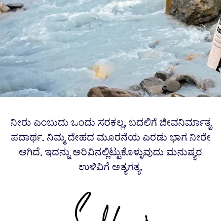
ನೀರು ಎಂಬುದು ಒಂದು ಸರಕಲ್ಲ, ಬದಲಿಗೆ ಜೀವನಿರ್ಮಾತೃ
ಪದಾರ್ಥ. ನಿಮ್ಮ ದೇಹದ ಮೂರನೆಯ ಎರಡು ಭಾಗ ನೀರೇ
ಆಗಿದೆ. ಇದನ್ನು ಅರಿವಿನಲ್ಲಿಟ್ಟುಕೊಳ್ಳುವುದು ಮನುಷ್ಯರ
ಉಳಿವಿಗೆ ಅತ್ಯಗತ್ಯ.