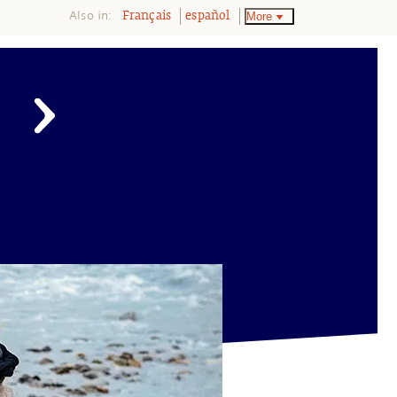
Also in:
More
Français
español