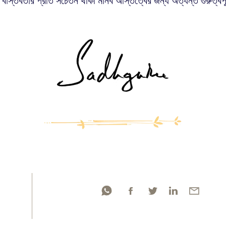
বাস্তবতার প্রতি সচেতন থাকা মানব অস্তিত্বের জন্য অত্যন্ত গুরুত্বপূ