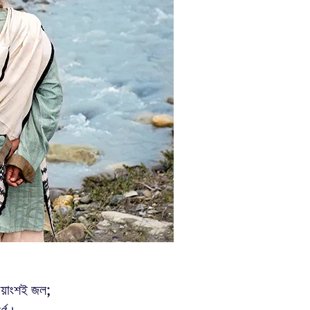
য়াংশই জল;