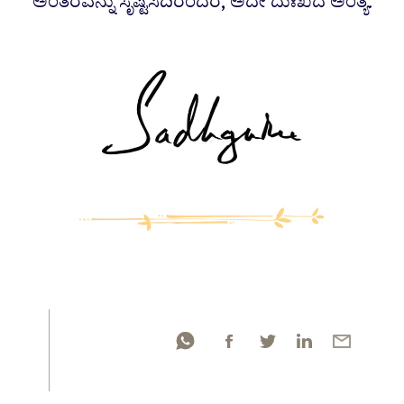
ಅಂತರವನ್ನು ಸೃಷ್ಟಿಸಿದಿರೆಂದರೆ, ಅದೇ ದುಃಖದ ಅಂತ್ಯ.