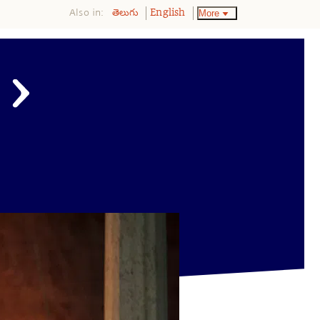
Also in:
More
తెలుగు
English