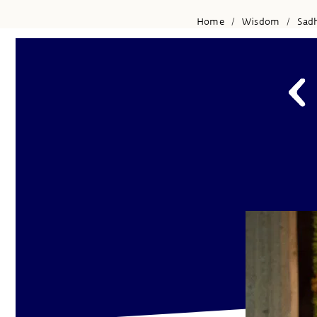
Home
Wisdom
Sad
/
/