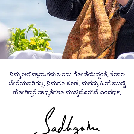
ನಿಮ್ಮ ಅಭಿಪ್ರಾಯಗಳು ಒಂದು ಗೋಡೆಯಿದ್ದಂತೆ, ಕೇವಲ
ಬೇರೆಯವರಿಗಲ್ಲ, ನಿಮಗೂ ಕೂಡ. ಮನಸ್ಸು ಹೀಗೆ ಮುಚ್ಚಿ
ಹೋಗಿದ್ದರೆ ಸಾಧ್ಯತೆಗಳೂ ಮುಚ್ಚಿಹೋಗಿವೆ ಎಂದರ್ಥ.