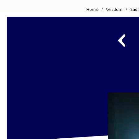
Home
Wisdom
Sad
/
/