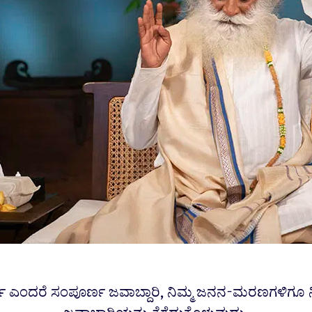
ಮ ಎಂದರೆ ಸಂಪೂರ್ಣ ಜವಾಬ್ದಾರಿ, ನಿಮ್ಮ ಜನನ-ಮರಣಗಳಿಗೂ 