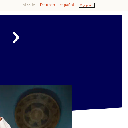
Also in:
More
Deutsch
español