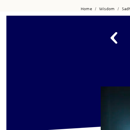
Home
Wisdom
Sad
/
/