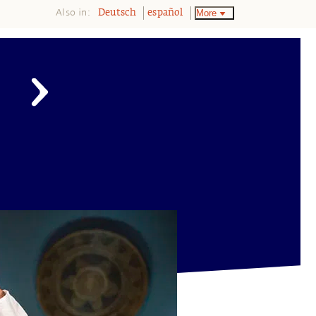
Also in:
More
Deutsch
español