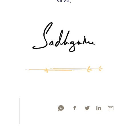
લો છો.