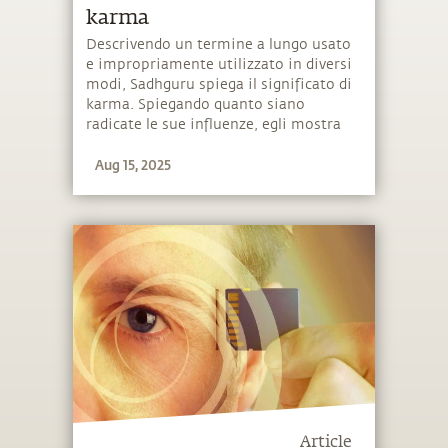
karma
Descrivendo un termine a lungo usato
e impropriamente utilizzato in diversi
modi, Sadhguru spiega il significato di
karma. Spiegando quanto siano
radicate le sue influenze, egli mostra
anche un modo per "afferrare" la sua
Aug 15, 2025
complessa struttura.
Article