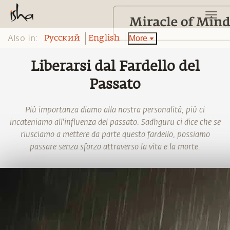
Also in:
More
Pусский
English
Liberarsi dal Fardello del
Passato
Più importanza diamo alla nostra personalità, più ci
incateniamo all'influenza del passato. Sadhguru ci dice che se
riusciamo a mettere da parte questo fardello, possiamo
passare senza sforzo attraverso la vita e la morte.