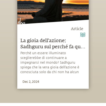
Article
La gioia dell'azione:
Sadhguru sul perché fa quel
che fa
Perché un essere illuminato
sceglierebbe di continuare a
impegnarsi nel mondo? Sadhguru
spiega che la vera gioia dell'azione è
conosciuta solo da chi non ha alcun
bisogno di azione.
Dec 2, 2024