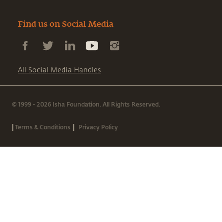
Find us on Social Media
All Social Media Handles
© 1999 - 2026 Isha Foundation. All Rights Reserved.
|
|
Terms & Conditions
Privacy Policy