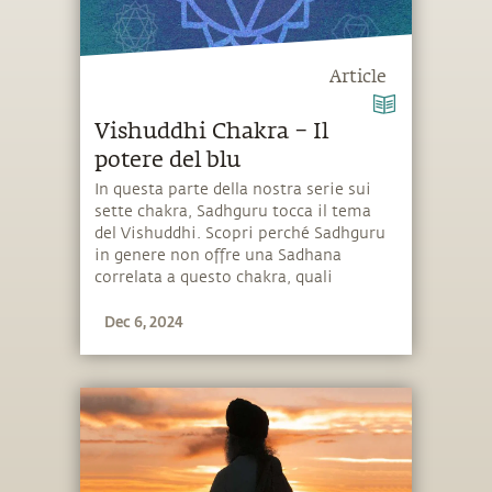
Article
Vishuddhi Chakra – Il
potere del blu
In questa parte della nostra serie sui
sette chakra, Sadhguru tocca il tema
del Vishuddhi. Scopri perché Sadhguru
in genere non offre una Sadhana
correlata a questo chakra, quali
possibilità ha un Vishuddhi attivo e
Dec 6, 2024
come è collegato ad Adiyogi e al colore
blu.