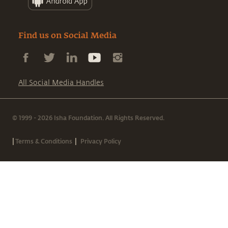
Find us on Social Media
All Social Media Handles
© 1999 - 2026 Isha Foundation. All Rights Reserved.
|
|
Terms & Conditions
Privacy Policy