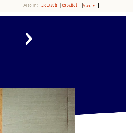
Also in:
More
Deutsch
español