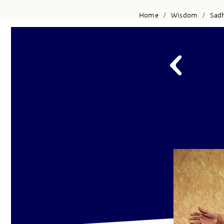
Home
Wisdom
Sad
/
/