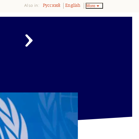
Also in:
More
Pусский
English