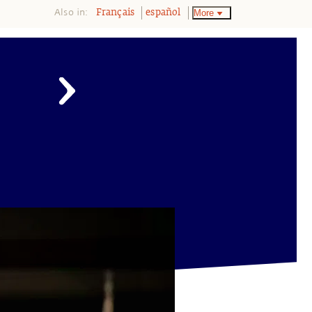
Also in:
More
Français
español