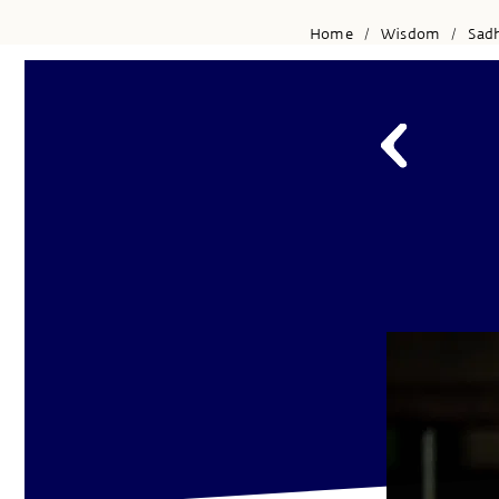
Home
Wisdom
Sad
/
/