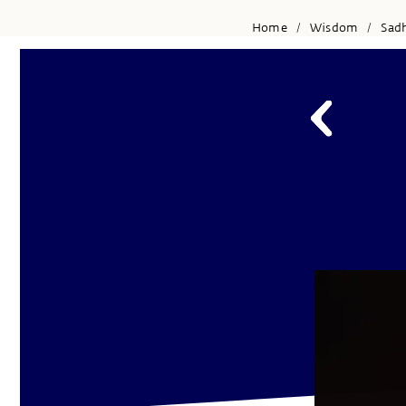
Home
Wisdom
Sad
/
/