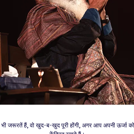
ी जरूरतें हैं, वो खुद-ब-खुद पूरी होंगी, अगर आप अपनी ऊर्जा क