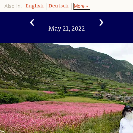
Also in:
More
English
Deutsch
May 21, 2022