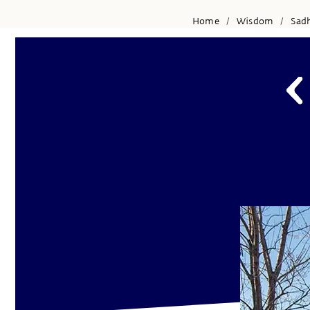
Home
Wisdom
Sad
/
/