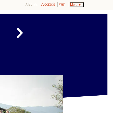
Also in:
More
Pусский
मराठी