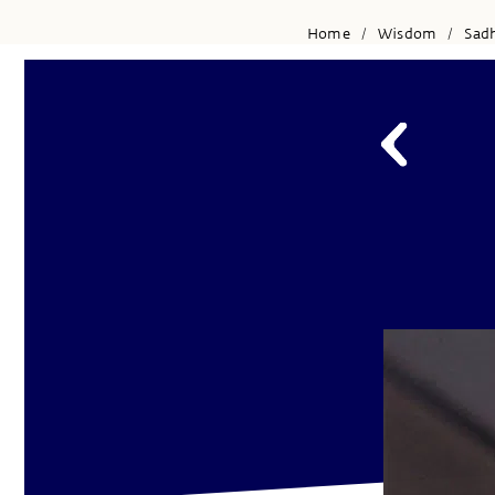
Home
Wisdom
Sad
/
/