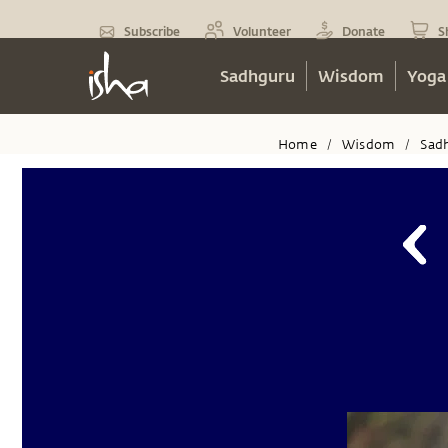
Subscribe
Volunteer
Donate
S
Sadhguru
Wisdom
Yoga
Home
Wisdom
Sad
/
/