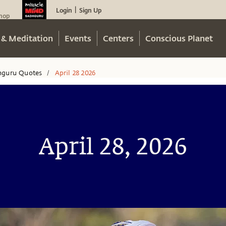
Login
Sign Up
|
hop
 & Meditation
Events
Centers
Conscious Planet
hguru Quotes
April 28 2026
/
April 28, 2026