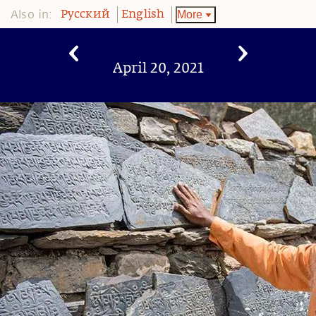
Also in:
More
Pусский
English
April 20, 2021