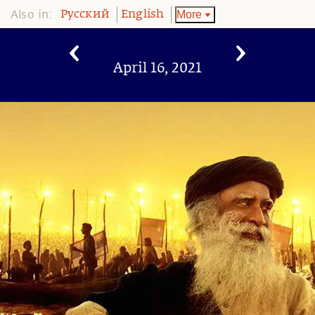
Also in:
More
Pусский
English
April 16, 2021