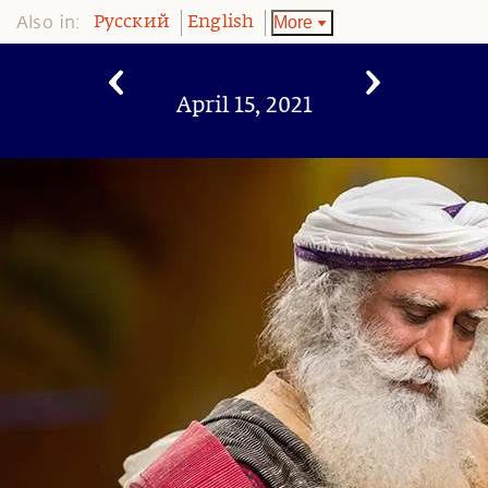
Also in:
More
Pусский
English
April 15, 2021