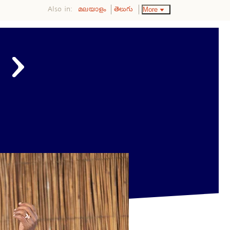
Also in:
More
മലയാളം
తెలుగు