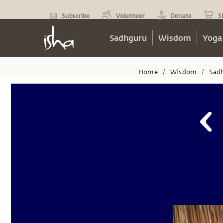
Subscribe
Volunteer
Donate
S
Sadhguru
Wisdom
Yoga
Home
Wisdom
Sad
/
/