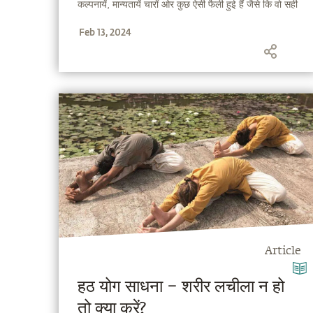
कल्पनायें, मान्यतायें चारों ओर कुछ ऐसी फैली हुई हैं जैसे कि वो सही
बातें हों। तो, अब समय आ गया है कि हम सदगुरु के ही शब्दों में
Feb 13, 2024
योग को स्पष्ट करें और उसके बारे में फैली हुई भ्रांतियों को तोड़ें।
Article
हठ योग साधना – शरीर लचीला न हो
तो क्या करें?