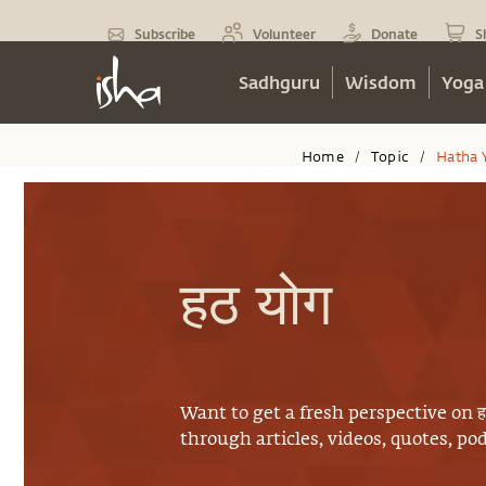
Subscribe
Volunteer
Donate
S
Sadhguru
Wisdom
Yoga
Home
Topic
Hatha 
/
/
हठ योग
Want to get a fresh perspective on
ह
through articles, videos, quotes, p