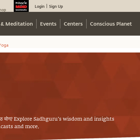
Login
Sign Up
|
hop
 & Meditation
Events
Centers
Conscious Planet
Yoga
ठ योग
? Explore Sadhguru’s wisdom and insights
odcasts and more.