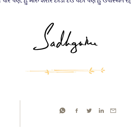
ી પાર પણ. હું મારું શરીર છોડી દઉં પછી પણ હું ઉપસ્થિત ર