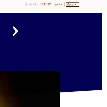
Also in:
More
English
தமிழ்