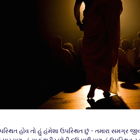
સ્થિત હોવ તો હું હંમેશા ઉપસ્થિત છું - તમારા સમગ્ર જ