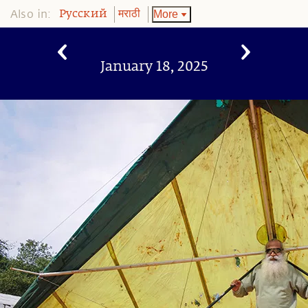
Also in:
More
Pусский
मराठी
January 18, 2025