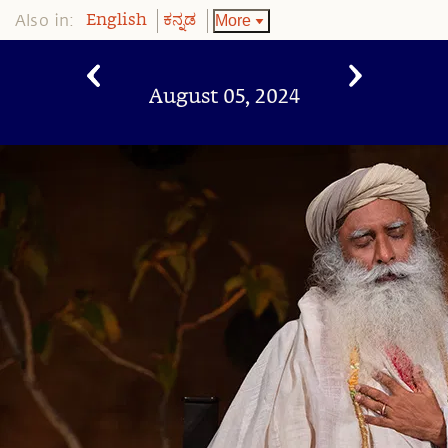
Also in:
More
English
ಕನ್ನಡ
August 05, 2024