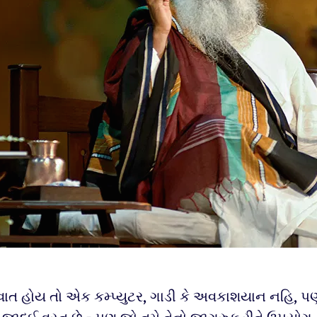
ાત હોય તો એક કમ્પ્યુટર, ગાડી કે અવકાશયાન નહિ, પ