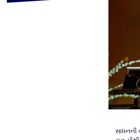
સાધનની વ