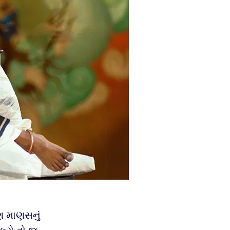
ણ માણસનું