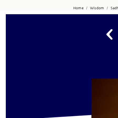
Home
Wisdom
Sad
/
/