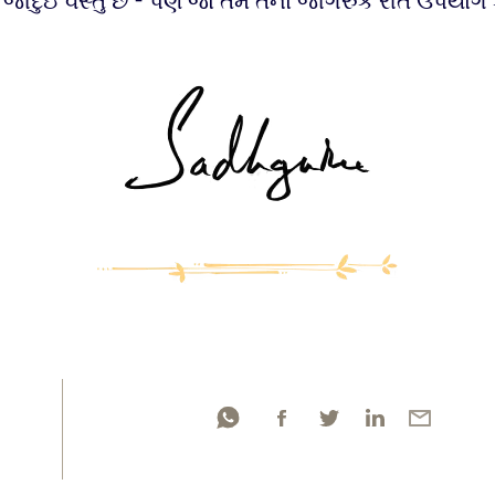
જાદુઈ વસ્તુ છે - પણ જો તમે તેનો જાગરુક રીતે ઉપયોગ 