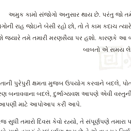
અમુક કામો સંજોગો અનુસાર થાય છે. પરંતુ જો તમે
ગોની રાહ જોઇને બેસી રહો છો, તો તે કામ કદાચ ત્યાર
ે જયારે તમે તમારી મરણસૈયા પર હશો. કારણકે આ 
બાબતો એ સમય લે 
ોતાની પુરેપુરી ક્ષમતા મુજબ ઉપયોગ કરવાને બદલે, પ
વરણ બનાવવાના બદલે, દુર્ભાગ્યવશ આપણે એવી વસ્તુન
 આપણી માટે આપોઆપ કરી આપે.
જ સુધી તમારો દિવસ કેવો રહ્યો
,
તે સંપૂર્ણપણે તમારા પ