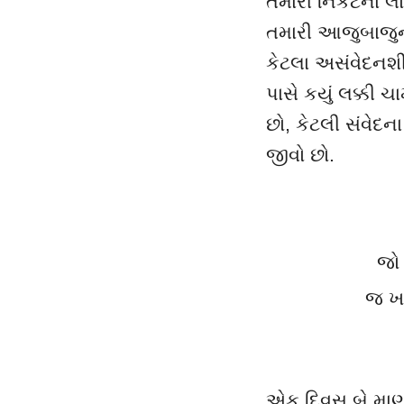
તમારી નિકટના લોકો
તમારી આજુબાજુન
કેટલા અસંવેદનશી
પાસે કયું લક્કી ચ
છો
,
કેટલી સંવેદ
જીવો છો.
જો 
જ ખ
એક દિવસ બે માણસ