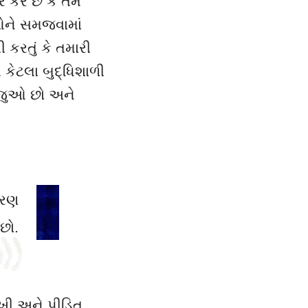
 કરે છે કે તમે
ઓને સમજવામાં
કરતું કે તમારી
ે કેટલા બુદ્ધિશાળી
 જુઓ છો અને
ારણ
છો.
ઃખી અને પીડિત