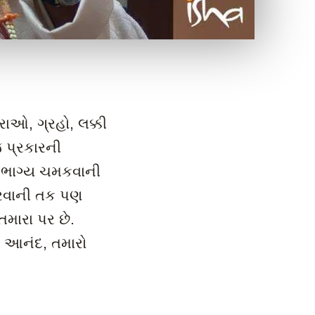
ારાઓ, ગ્રહો, લક્કી
જ પ્રકારની
ે ભાગ્ય ચમકવાની
 કરવાની તક પણ
મારા પર છે.
ો આનંદ, તમારો