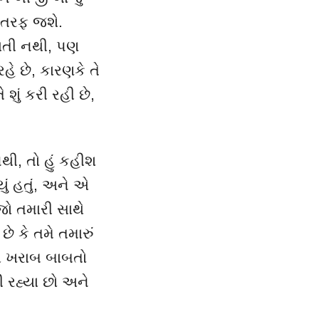
 તરફ જશે.
ાતી નથી
,
પણ
હે છે
,
કારણકે તે
 શું કરી રહી છે
,
નથી
,
તો હું કહીશ
ં હતું
,
અને એ
જો તમારી સાથે
ે કે તમે તમારું
થે ખરાબ બાબતો
 રહ્યા છો અને