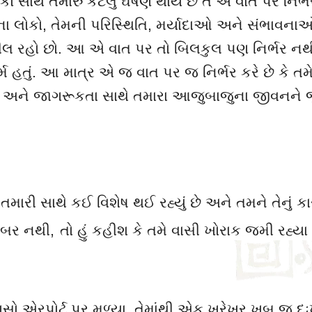
 સાથે તમારું કેટલું ઘર્ષણ થાય છે તે એ વાત પર નિર્ભર
ા લોકો
,
તેમની પરિસ્થિતિ
,
મર્યાદાઓ અને સંભાવના
લ રહો છો. આ એ વાત પર તો બિલકુલ પણ નિર્ભર નથી 
ાર્મ હતું. આ માત્ર એ જ વાત પર જ નિર્ભર કરે છે કે તમ
ના અને જાગરૂકતા સાથે તમારા આજુબાજુના જીવનને
તમારી સાથે કઈ વિશેષ થઈ રહ્યું છે અને તમને તેનું ક
બર નથી
,
તો હું કહીશ કે તમે વાસી ખોરાક જમી રહ્યા 
ો એરપોર્ટ પર મળ્યા. તેમાંથી એક ખરેખર ખૂબ જ દુ