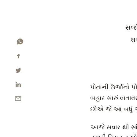
સંજો
થશ
પોતાની ઉર્જાનો પ
બહાર સારું વાતા
છીએ જે આ બધું
આજે સવાર થી સાં