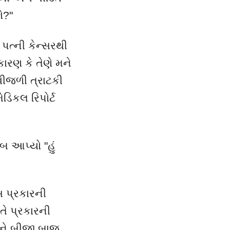
ો
?"
 પત્ની કેન્સરથી
કારણ કે તેણે મને
 વીજળી ત્રાટકી
ડિકલ રિપોર્ટ
બ આપ્યો "હું
સ પ્રકારની
તે પ્રકારની
ે બીજી બાજુ