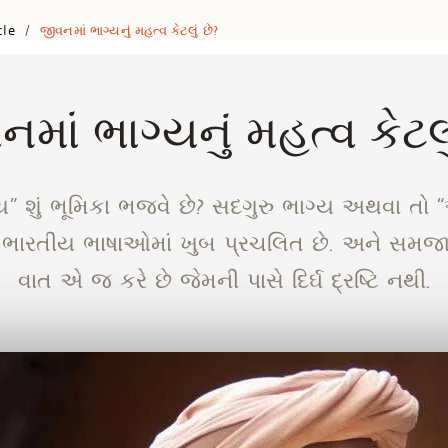
cle
જીવનમાં ભાગ્યનું મહત્વ કેટલું છે?
/
માં ભાગ્યનું મહત્વ કેટલુ
ય” શું ભૂમિકા ભજવે છે? સદગુરુ ભાગ્ય અથવા તો “અ
જે ભારતીય ભાષાઓમાં ખુબ પ્રચલિત છે. અને સમજાવ
વાત એ જ કરે છે જેમની પાસે દિર્ઘ દ્રષ્ટિ નથી.