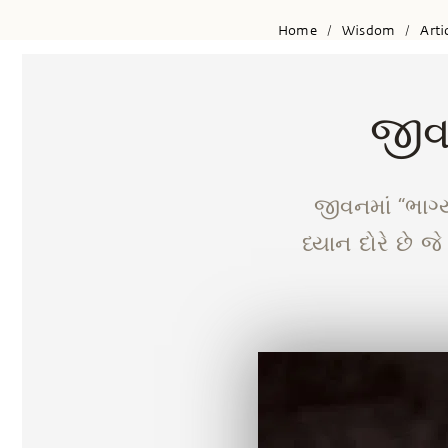
Home
Wisdom
Arti
/
/
જીવન
જીવનમાં “ભાગ્
ધ્યાન દોરે છે 