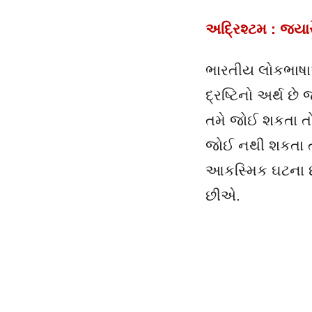
અદ્રિશ્ટમ : જયા
ભારતીય લોકભાષ
દ્રષ્ટિનો અર્થ છે જ
તમે જોઈ શકતા તો 
જોઈ નથી શકતા ત્ય
આકસ્મિક ઘટના છે
છીએ.