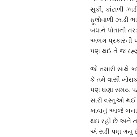
સુકી
,
કાંટાળી ઝા
ફૂલોવાળી ઝાડી ભ
બધાને પોતાની તરફ
અલગ પ્રકારની પરિસ
પણ થઈ તે જ રહ્યુ
જો તમારી સાથે ક
કે તમે વાસી ખોરાક
પણ ઘણા સમય પહ
સારી વસ્તુઓ થઈ ર
ખાવાનું આજે બના
થઇ રહી છે અને ત
એ સડી પણ ગયું છ