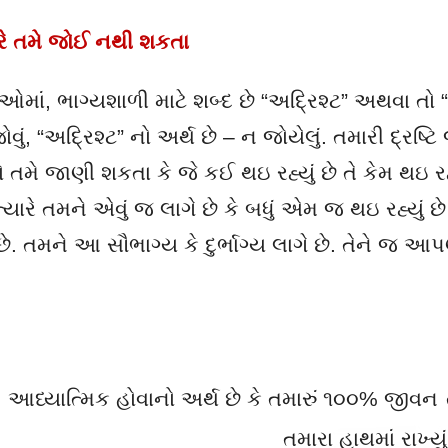
રે તમે જોઈ નથી શકતા
ાઓમાં
,
ભાગ્યશાળી માટે શબ્દ છે
“
અદ્રિશ્ટ
”
અથવા તો
“
ોવું
, “
અદ્રિશ્ટ
”
નો અર્થ છે
–
ન જોયેલું. તમારી દ્રષ્ટ
તમે જાણી શકતા કે જે કઈ થઇ રહ્યું છે તે કેમ થઇ રહ્
ારે તમને એવું જ લાગે છે કે બધું એમ જ થઇ રહ્યું 
. તમને આ સૌભાગ્ય કે દુર્ભાગ્ય લાગે છે. તેને જ આ
આધ્યાત્મિક હોવાનો અર્થ છે કે તમારું ૧૦૦% જીવન
તમારા હાથમાં રાખ્યું