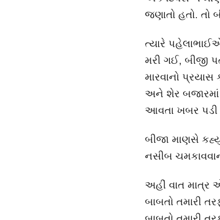
જણાતો હતો. તો બીજ
ત્યારે પહેલાભાઈએ 
મરી ગઈ
,
બીજી પત
મારવાનો પ્રયાસ ક
અને શેર બજારમાં
આવતા ખબર પડી ક
બીજા માણસે કહ્યું "
નસીબ ચમકાવવાના સ
અહીં વાત માત્ર 
બાબતો તમારી તરફ
બાબતો તમારી તરફ