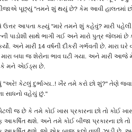
ાએ પૂછ્યું "તમને શું થયું છે
?
કેમ આવી હાલતમાં છ
ઉત્તર આપતા કહ્યું "મારે તમને શું કહેવું
?
મારી પહેલી
્ની પાડોશી સાથે ભાગી ગઈ અને મારો પુત્ર જેલમાં છે 
ર્યો. અને મારી
14
વર્ષની દીકરી ગર્ભવતી છે. મારા ઘરે
 મારા બધા જ શેરોના ભાવ ઘટી ગયા. અને મારી આજે મે
ે મને એઈડ્સ છે.
અરે! કેટલું દુર્ભાગ્ય..! ખૈર તમે કરો છો શું
?"
તેણે જવા
ાધનો વહેચું છું."
એટલી જ છે કે તમે કોઈ ખાસ પ્રકારના છો તો કોઈ ખા
 આકર્ષિત થશે. અને તમે કોઈ બીજા પ્રકારના છો તો 
 આકર્ષિત થશે. જો એક બાજુ ફૂલો વાળી ઝાડી છે
,
અન