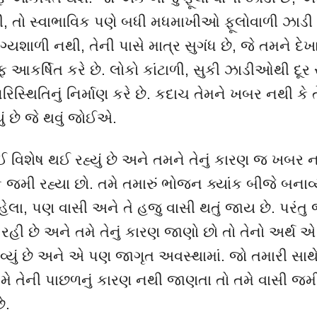
ડી, તો સ્વાભાવિક પણે બધી મધમાખીઓ ફૂલોવાળી ઝાડી
ાગ્યશાળી નથી
,
તેની પાસે માત્ર સુગંધ છે
,
જે તમને દેખ
 આકર્ષિત કરે છે. લોકો કાંટાળી
,
સુકી ઝાડીઓથી દૂર ર
્થિતિનું નિર્માણ કરે છે. કદાચ તેમને ખબર નથી કે તે
ં છે જે થવું જોઈએ.
ઈ વિશેષ થઈ રહ્યું છે અને તમને તેનું કારણ જ ખબર 
 જમી રહ્યા છો. તમે તમારું ભોજન ક્યાંક બીજે બનાવ્યુ
ેલા
,
પણ વાસી અને તે હજુ વાસી થતું જાય છે. પરંતુ 
હી છે અને તમે તેનું કારણ જાણો છો તો તેનો અર્થ એ છ
વ્યું છે અને એ પણ જાગૃત અવસ્થામાં. જો તમારી સા
મે તેની પાછળનું કારણ નથી જાણતા તો તમે વાસી જમી
ે.