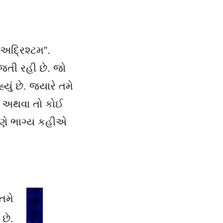
અદ્રિશ્ટમ
”.
િ જતી રહી છે. જો
યું છે. જયારે તમે
છે અથવા તો કોઈ
પણે ભાગ્ય કહીએ
તમે
 છે.