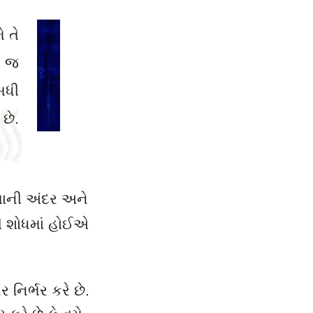
 તે
ે જ
બધી
છે.
ોતાની અંદર અને
ી શોધમાં હોઈએ
ર નિર્ભર કરે છે.