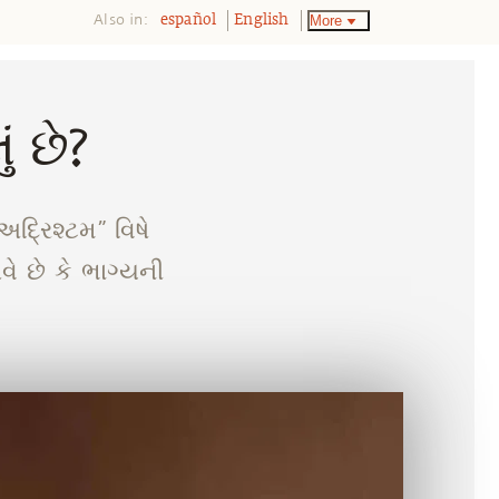
Also in:
More
español
English
ં છે?
દ્રિશ્ટમ” વિષે
ે છે કે ભાગ્યની