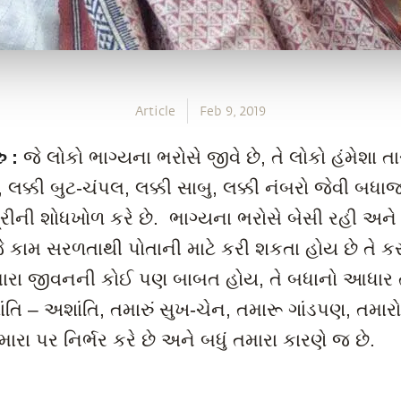
Article
Feb 9, 2019
ુ :
જે લોકો ભાગ્યના ભરોસે જીવે છે, તે લોકો હંમેશા ત
, લક્કી બુટ-ચંપલ, લક્કી સાબુ, લક્કી નંબરો જેવી બધા
રીની શોધખોળ કરે છે. ભાગ્યના ભરોસે બેસી રહી અન
ો જે કામ સરળતાથી પોતાની માટે કરી શકતા હોય છે તે
 તમારા જીવનની કોઈ પણ બાબત હોય, તે બધાનો આધાર ત
ંતિ – અશાંતિ
,
તમારું સુખ-ચેન, તમારૂ
ગાંડપણ
, તમાર
ારા પર નિર્ભર
કરે
છે અને બધું તમારા કારણે જ છે.