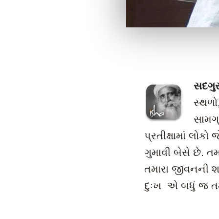
સદગુર
સ્થળો
સામગ્
પ્રતીક્ષામાં લોક
ગુમાવી બેસે છે.
તમારા જીવનની શા
દુઃખ એ બધું જ તમ