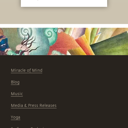
Miracle of Mind
Blog
Music
Media & Press Releases
Yoga