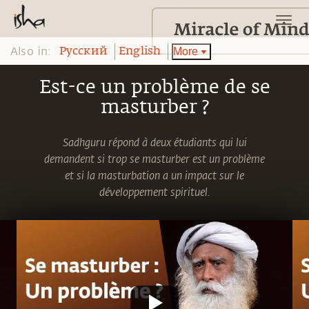
Also in:
More
Pусский
English
Est-ce un problème de se
masturber ?
Sadhguru répond à deux étudiants qui lui
demandent si trop se masturber est un problème
et si la masturbation a un impact sur le
développement spirituel.