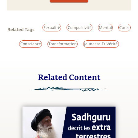
Sexualité
Compulsivité
Mental
Corps
Related Tags
Conscience
Transformation
Jeunesse Et Vérité
Related Content