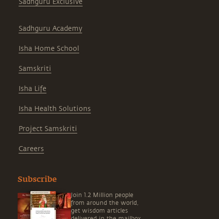
Sadhguru Exclusive
Sadhguru Academy
Isha Home School
Samskriti
Isha Life
Isha Health Solutions
Project Samskriti
Careers
Subscribe
Join 1.2 Million people
from around the world,
get wisdom articles
delivered in the mailbox