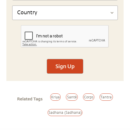
Sign Up
Kriya
Santé
Corps
Tantra
Related Tags
Sadhana (Sadhana)