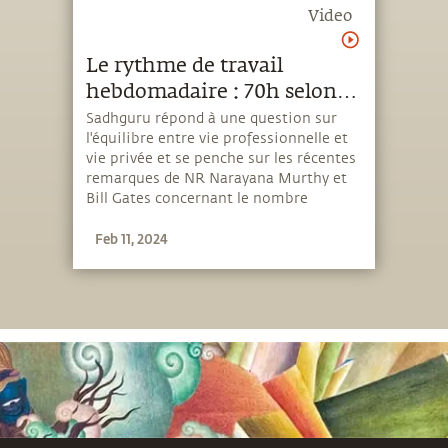
Video
Le rythme de travail
hebdomadaire : 70h selon
Narayana Murthy ou 3 jours
Sadhguru répond à une question sur
l'équilibre entre vie professionnelle et
selon Bill Gates ?
vie privée et se penche sur les récentes
remarques de NR Narayana Murthy et
Bill Gates concernant le nombre
d'heures que les jeunes professionnels
Feb 11, 2024
devraient travailler chaque semaine.