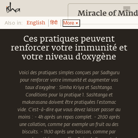
Also in:
More
English
हिंदी
Ces pratiques peuvent
renforcer votre immunité et
votre niveau d'oxygène
Voici des pratiques simples conçues par Sadhguru
pour renforcer votre immunité et augmenter vos
taux d'oxygène : Simha Kriya et Sashtanga.
Conditions pour la pratique 1. Sashtanga et
makarasana doivent être pratiquées l'estomac
vide. C'est-à-dire que vous devez laisser passer au
moins : - 4h après un repas complet. - 2h30 après
une collation, comme par exemple un fruit ou des
biscuits. - 1h30 après une boisson, comme par