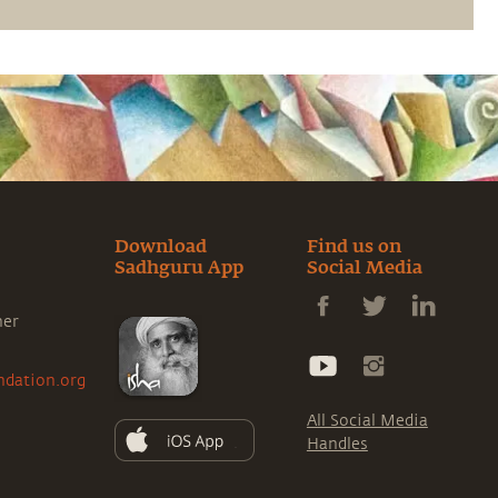
Download
Find us on
Sadhguru App
Social Media
ner
ndation.org
All Social Media
Handles