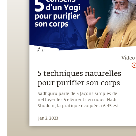
Video
5 techniques naturelles
pour purifier son corps
Sadhguru parle de 5 façons simples de
nettoyer les 5 éléments en nous. Nadi
Shuddhi, la pratique évoquée à 6:45 est
disponible en français ici :
Jan 2, 2023
https://youtu.be/9pN1Z3z9tUo