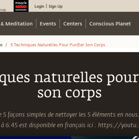
Login
Sign Up
|
hop
 & Meditation
Events
Centers
Conscious Planet
eo
5 Techniques Naturelles Pour Purifier Son Corps
/
ques naturelles pour
son corps
 5 façons simples de nettoyer les 5 éléments en nous
 à 6:45 est disponible en français ici : https://you