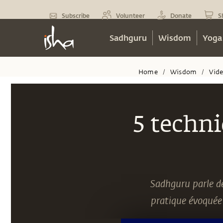
Subscribe
Volunteer
Donate
S
Sadhguru
Wisdom
Yoga
Home
Wisdom
Vid
/
/
5 techni
Sadhguru parle de
pratique évoquée