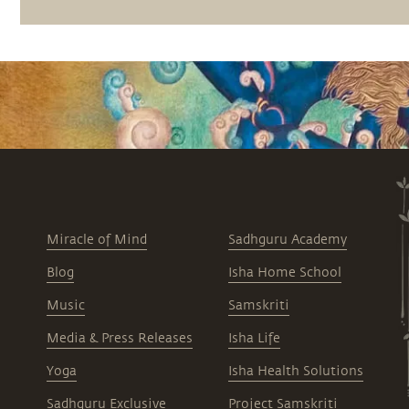
Miracle of Mind
Sadhguru Academy
Blog
Isha Home School
Music
Samskriti
Media & Press Releases
Isha Life
Yoga
Isha Health Solutions
Sadhguru Exclusive
Project Samskriti