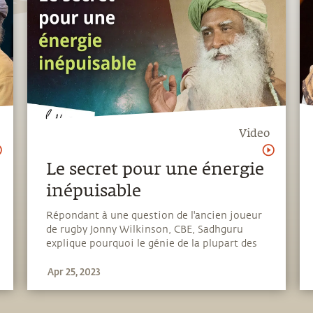
Video
Le secret pour une énergie
inépuisable
Répondant à une question de l'ancien joueur
de rugby Jonny Wilkinson, CBE, Sadhguru
explique pourquoi le génie de la plupart des
gens ne se manifeste qu'une fois, et
Apr 25, 2023
comment nous pouvons nous façonner pour
que notre génie se manifeste tout le temps.