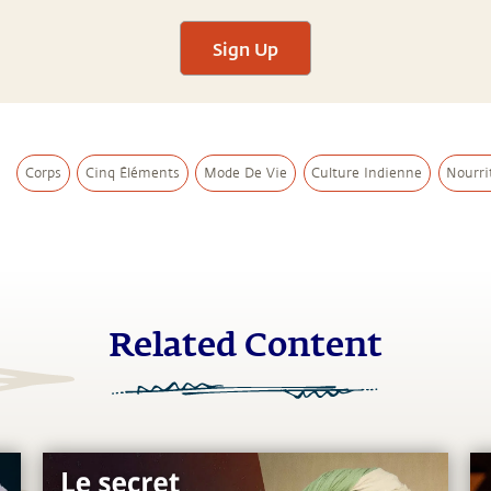
Sign Up
Corps
Cinq Éléments
Mode De Vie
Culture Indienne
Nourri
Related Content