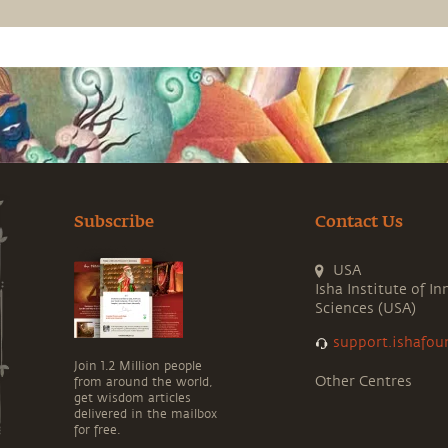
Subscribe
Contact Us
USA
Isha Institute of In
Sciences (USA)
support.ishafou
Join 1.2 Million people
Other Centres
from around the world,
get wisdom articles
delivered in the mailbox
for free.