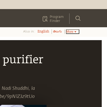
Program
Finder
Also in:
More
English
తెలుగు
 purifier
. Nadi Shuddhi, la
tu.be/9pN1Z3z9tUo