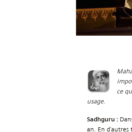
Mahas
impor
ce qu
usage.
Sadhguru :
Dans
an. En d’autres 