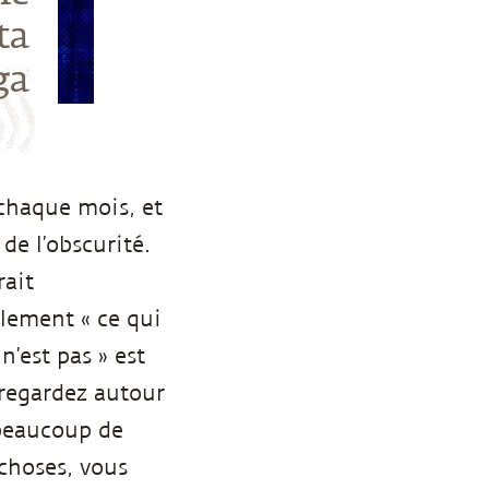
ta
ga
 chaque mois, et
de l’obscurité.
rait
alement « ce qui
 n’est pas » est
t regardez autour
z beaucoup de
 choses, vous