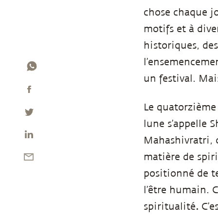
chose chaque jou
motifs et à dive
historiques, des
l’ensemencement,
un festival. Ma
Le quatorzième 
lune s’appelle S
Mahashivratri, c
matière de spiri
positionné de te
l’être humain. C
spiritualité
.
C’e