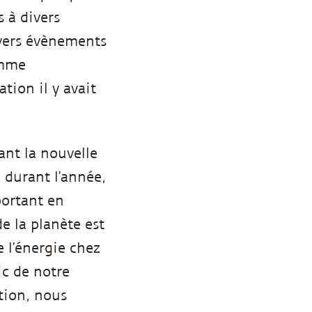
s à divers
divers évènements
omme
tion il y avait
ant la nouvelle
u durant l’année,
portant en
e la planète est
e l’énergie chez
ic de notre
ition, nous