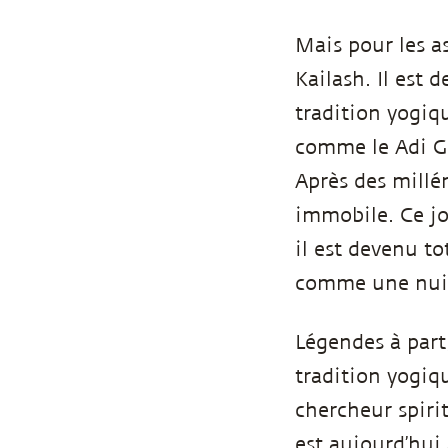
Mais pour les as
Kailash. Il es
tradition yogiq
comme le Adi Gu
Après des millé
immobile. Ce jo
il est devenu t
comme une nuit
Légendes à part,
tradition yogiqu
chercheur spiri
est aujourd’hui