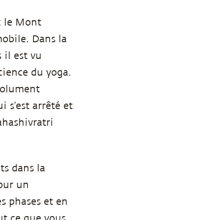
ec le Mont
obile. Dans la
il est vu
science du yoga.
bsolument
 s’est arrêté et
ahashivratri
ts dans la
pour un
es phases et en
ut ce que vous