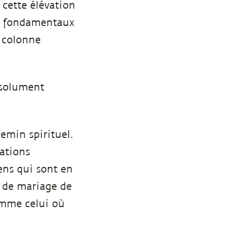
 cette élévation
ts fondamentaux
a colonne
bsolument
emin spirituel.
uations
ens qui sont en
e de mariage de
omme celui où