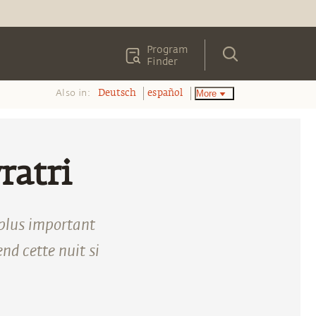
Program
Finder
Also in:
More
Deutsch
español
ratri
 plus important
nd cette nuit si