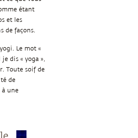
comme étant
s et les
ns de façons.
 yogi. Le mot «
 je dis « yoga »,
. Toute soif de
ité de
n à une
le