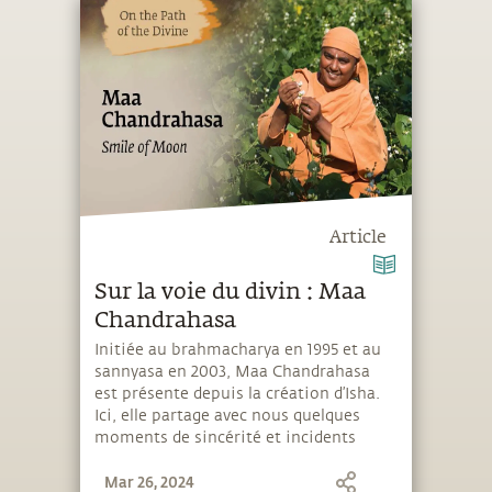
Article
Sur la voie du divin : Maa
Chandrahasa
Initiée au brahmacharya en 1995 et au
sannyasa en 2003, Maa Chandrahasa
est présente depuis la création d’Isha.
Ici, elle partage avec nous quelques
moments de sincérité et incidents
profondément transformateurs qui ont
Mar 26, 2024
façonné son voyage spirituel.