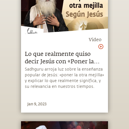
Video
Lo que realmente quiso
decir Jesús con «Poner la
otra mejilla» | Sadhguru
Sadhguru arroja luz sobre la enseñanza
popular de Jesús: «poner la otra mejilla»
Español
y explicar lo que realmente significa, y
su relevancia en nuestros tiempos.
Jan 9, 2023