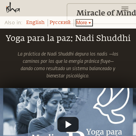
Also in:
More
English
Pусский
Yoga para la paz: Nadi Shuddhi
La práctica de Nadi Shuddhi depura los nadis ─los
caminos por los que la energía pránica fluye─
dando como resultado un sistema balanceado y
bienestar psicológico.