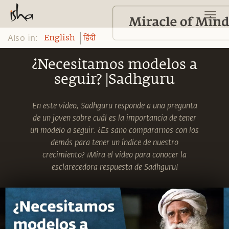
Also in:
English
हिंदी
¿Necesitamos modelos a
seguir? |Sadhguru
En este video, Sadhguru responde a una pregunta
de un joven sobre cuál es la importancia de tener
un modelo a seguir. ¿Es sano compararnos con los
demás para tener un índice de nuestro
crecimiento? ¡Mira el video para conocer la
esclarecedora respuesta de Sadhguru!