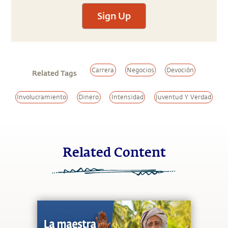
Sign Up
Carrera
Negocios
Devoción
Related Tags
Involucramiento
Dinero
Intensidad
Juventud Y Verdad
Related Content