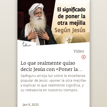
Video
Lo que realmente quiso
decir Jesús con «Poner la
otra mejilla» | Sadhguru
Sadhguru arroja luz sobre la enseñanza
popular de Jesús: «poner la otra mejilla»
Español
y explicar lo que realmente significa, y
su relevancia en nuestros tiempos.
Jan 9, 2023