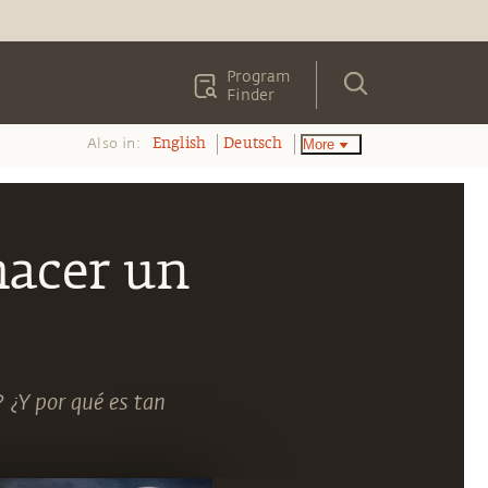
Program
Finder
Also in:
More
English
Deutsch
hacer un
 ¿Y por qué es tan