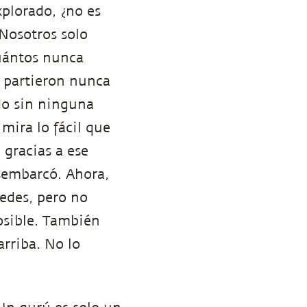
xplorado, ¿no es
Nosotros solo
cuántos nunca
e partieron nunca
do sin ninguna
mira lo fácil que
 gracias a ese
sembarcó. Ahora,
uedes, pero no
osible. También
rriba. No lo