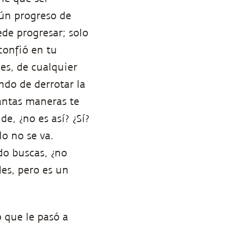
gún progreso de
de progresar; solo
confió en tu
nes, de cualquier
ndo de derrotar la
ántas maneras te
e, ¿no es así? ¿Sí?
lo no se va.
do buscas, ¿no
es, pero es un
o que le pasó a