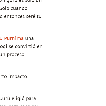
Un gurú es solo un
 Solo cuando
o entonces seré tu
ru Purnima
una
ogi se convirtió en
un proceso
erto impacto.
 Gurú eligió para