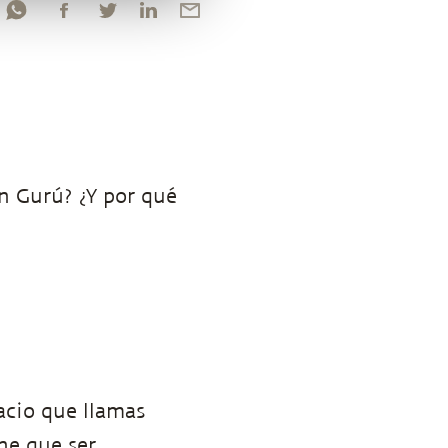
n Gurú? ¿Y por qué
acio que llamas
ne que ser