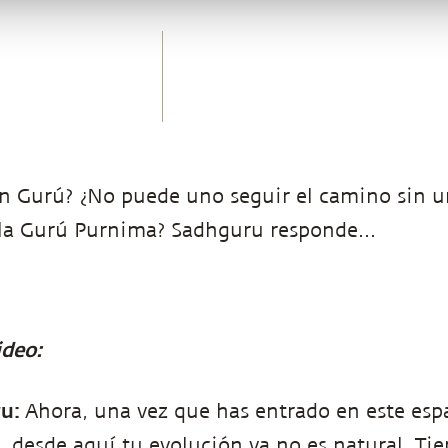
 un Gurú? ¿No puede uno seguir el camino sin u
 la Gurú Purnima? Sadhguru responde...
ideo:
ru:
Ahora, una vez que has entrado en este esp
desde aquí tu evolución ya no es natural. Tie