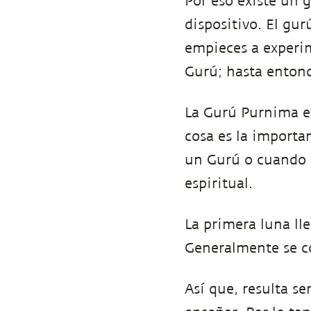
Por eso existe un 
dispositivo. El gu
empieces a experi
Gurú; hasta entonc
La Gurú Purnima es
cosa es la importan
un Gurú o cuando 
espiritual.
La primera luna ll
Generalmente se c
Así que, resulta se