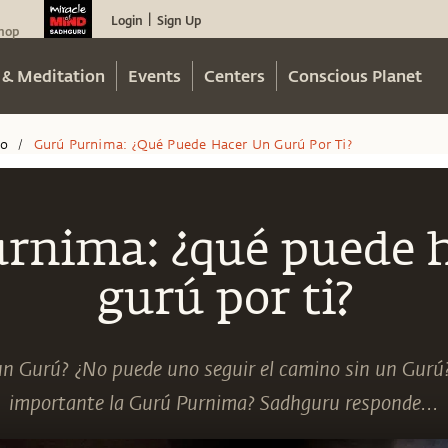
Login
Sign Up
|
hop
 & Meditation
Events
Centers
Conscious Planet
eo
Gurú Purnima: ¿qué Puede Hacer Un Gurú Por Ti?
/
rnima: ¿qué puede 
gurú por ti?
e un Gurú? ¿No puede uno seguir el camino sin un Gurú?
importante la Gurú Purnima? Sadhguru responde...