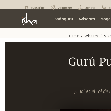
Subscribe
Volunteer
Donate
S
Sadhguru
Wisdom
Yoga
Home
Wisdom
Vid
/
/
Gurú Pu
¿Cuál es el rol d