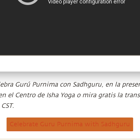
lebra Gurú Purnima con Sadhguru, en la presen
n el Centro de Isha Yoga o mira gratis la trans
 CST.
Celebrate Guru Purnima with Sadhguru