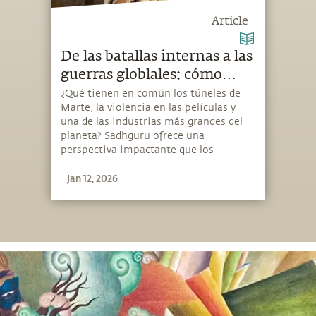
Article
De las batallas internas a las
guerras globlales: cómo
alimentamos diariamente
¿Qué tienen en común los túneles de
Marte, la violencia en las películas y
los conflictos
una de las industrias más grandes del
planeta? Sadhguru ofrece una
perspectiva impactante que los
relaciona.
Jan 12, 2026