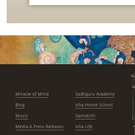
Cannabis zu verlassen. Ein Muss für alle, die
sich für Neurowissenschaften und
spirituelles Wachstum interessieren!
Miracle of Mind
Sadhguru Academy
Blog
Isha Home School
Music
Samskriti
Media & Press Releases
Isha Life