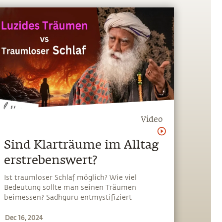
Video
Sind Klarträume im Alltag
erstrebenswert?
Ist traumloser Schlaf möglich? Wie viel
Bedeutung sollte man seinen Träumen
beimessen? Sadhguru entmystifiziert
Träume, Klarträume und traumlosen Schlaf
Dec 16, 2024
und gibt einen einfachen Rat für ruhigen