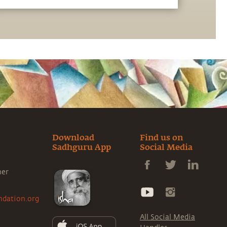
Schlaf, was wiederum Leichtigkeit und
Wohlbefinden in das eigene Leben bringen
kann
Download
Find us on
Sadhguru App
Social Media
ner
ndation.org
All Social Media