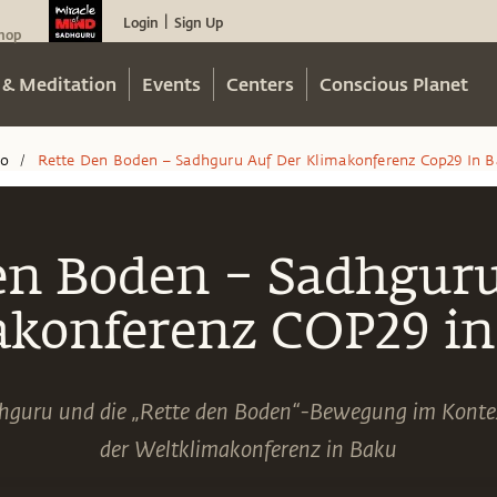
Login
Sign Up
|
hop
 & Meditation
Events
Centers
Conscious Planet
eo
Rette Den Boden – Sadhguru Auf Der Klimakonferenz Cop29 In 
/
en Boden – Sadhguru
akonferenz COP29 in
dhguru und die „Rette den Boden“-Bewegung im Konte
der Weltklimakonferenz in Baku