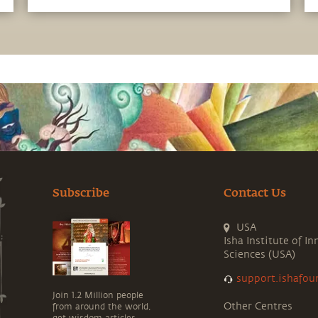
er nur seine Intensität kanalisieren kann, und
mäßigte sie ständig. Hier wird ein solcher
Vorfall erzählt
Subscribe
Contact Us
USA
Isha Institute of In
Sciences (USA)
support.ishafou
Join 1.2 Million people
Other Centres
from around the world,