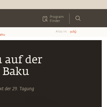
Program
Finder
Also in:
தமிழ்
Baku
 auf der
 Baku
xt der 29. Tagung