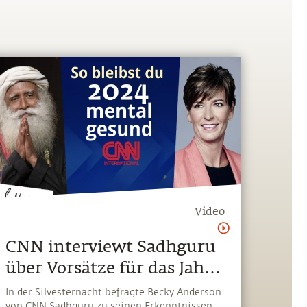
Video
CNN interviewt Sadhguru
über Vorsätze für das Jahr
2024
In der Silvesternacht befragte Becky Anderson
von CNN Sadhguru zu seinen Erkenntnissen