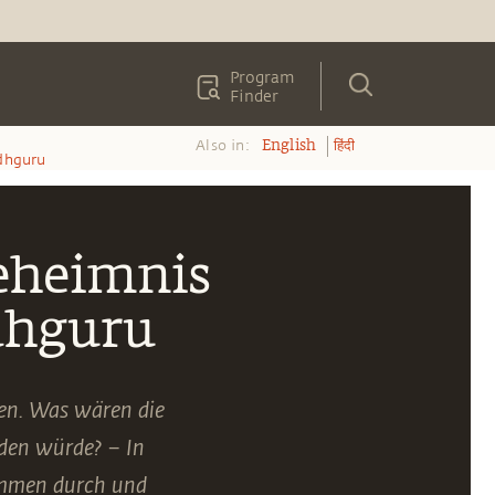
Program
Finder
Also in:
English
हिंदी
dhguru
eheimnis
dhguru
en. Was wären die
den würde? – In
ommen durch und