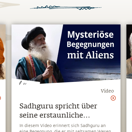
Video
Sadhguru spricht über
seine erstaunliche
Begegnung mit Aliens
In diesem Video erinnert sich Sadhguru an
eine Begegnung, die er mit seltsamen Wesen