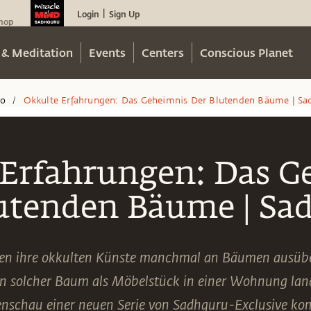
Login
Sign Up
|
hop
 & Meditation
Events
Centers
Conscious Planet
eo
Okkulte Erfahrungen: Das Geheimnis Der Blutenden Bäume | Sa
/
 Erfahrungen: Das G
lutenden Bäume | Sa
en ihre okkulten Künste manchmal an Bäumen ausüb
in solcher Baum als Möbelstück in einer Wohnung lan
nschau einer neuen Serie von Sadhguru-Exclusive k