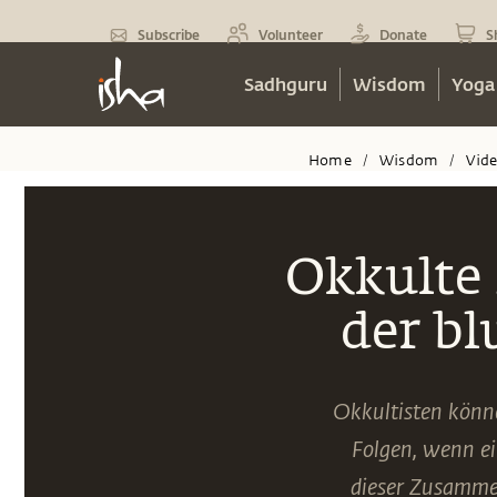
Subscribe
Volunteer
Donate
S
Sadhguru
Wisdom
Yoga
Home
Wisdom
Vid
/
/
Okkulte
der b
Okkultisten könn
Folgen, wenn e
dieser Zusamme