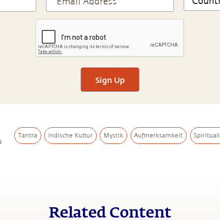
Sign Up
Tantra
Indische Kultur
Mystik
Aufmerksamkeit
Spiritual
s
Related Content